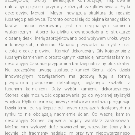
szczegółów, tworzy interesujące kompozycje, inspirowane
naturalnym pięknem przyrody z różnych zakątków świata. Płytki
dekoracyjne Merapi i Mayon nawiązują strukturą do ręcznie
łupanego piaskowca. Toronto odnosi się do piękna kanadyjskich
lasów. Lascar wzorowany jest na oryginalnym kamieniu
wulkanicznym. Albero to płytka drewnopodobna o strukturze
ciosanej deski. Inerię zaprojektowano pod wpływem uroku wysp
indonezyjskich, natomiast Gahano przywodzi na myśl klimat
ciepłej greckiej prowincji. Kamień dekoracyjny City kojarzy się z
łupanym kamieniem o prostokątnym kształcie, natomiast kamień
dekoracyjny Cascade przypomina bardziej naturalny blok skalny.
Na szczególną uwagę zasługuje kamień Siena, który dzięki
innowacyjnym rozwiązaniom ma gotową fugę a formą
przypomina połączenie delikatnego, ceglanego kształtu z
łupanym kamieniem. Duży wybór kamienia dekoracyjnego
Stones, daje możliwość dopasowania go do wybranej stylistyki
wnętrza. Płytki ścienne są niezwykle łatwe w montażu i pielęgnacji.
Dzięki temu, że są lżejsze od innych rozwiązań dostępnych na
rynku to nie obciążają nadmiernie ścian. Co ważne, kamień
dekoracyjny Stones zapewnia bogaty wachlarz zastosowań.
Można nim wyłożyć duże powierzchnie, wszystkie ściany lub
jedynie ich fragmenty nadając im przy tym niepowtarzalnego