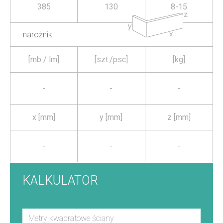
385
130
8-15
narożnik
[mb / lm]
[szt./psc]
[kg]
-
-
-
x [mm]
y [mm]
z [mm]
-
-
-
KALKULATOR