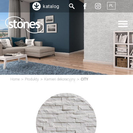
PL
katalog
>
>
>
Home
Produkty
Kamień dekoracyjny
CITY