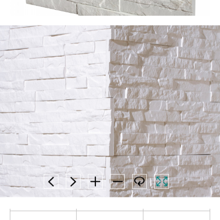
opakowanie
płytka
2
[m
]
[szt. / psc]
[kg]
0,4
8
5,5
x [mm]
y [mm]
z [mm]