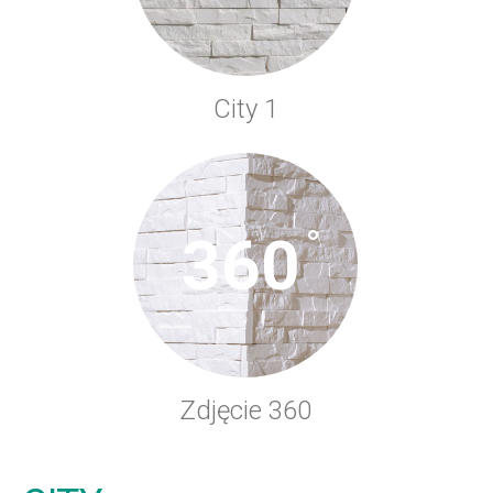
City 1
°
360
Zdjęcie 360