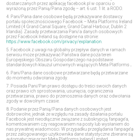
dostarczanych przez aplikację facebook.pl w oparciu o
wyrażoną przez Panią/Pana zgodę – art. 6 ust. 1 lit. a RODO.
4. Pani/Pana dane osobowe będą przekazywane dostawcy
portalu społecznościowego Facebook – Meta Platforms Ireland
Limited (4 Grand Canal Square, Grand Canal Harbour, Dublin 2
Irlandia). Zasady przetwarzania Pani/a danych osobowych
przez Facebook Ireland są dostępne na stronie:
https://www.facebook.com/privacy/explanation
.
5. Facebook z uwagi na globalny przepływ danych w ramach
serwisu może przekazywać Państwa dane poza teren
Europejskiego Obszaru Gospodarczego na podstawie
standardowych klauzul umownych wiążących Meta Platforms
.
6. Pani/Pana dane osobowe przetwarzane będą przetwarzane
do momentu odwołania zgody.
7. Posiada Pani/Pan prawo dostępu do treści swoich danych
oraz prawo ich sprostowania, usunięcia, ograniczenia
przetwarzania, prawo do przenoszenia danych oraz odwołania
zgody w dowolnym czasie.
8. Podanie przez Panią/Pana danych osobowych jest
dobrowolne, jednak ze względu na zasady działania portalu
Facebook jest nieodłącznie związane z subskrypcją fanpage’a,
komentowaniem czy reagowaniem na posty lub wysłaniem do
nas prywatnej wiadomości. W przypadku przeglądania fanpage’a
przez zalogowanego użytkownika dane statystyczne zbierane są
automatycznie przez Meta Platforms Ireland Limited.