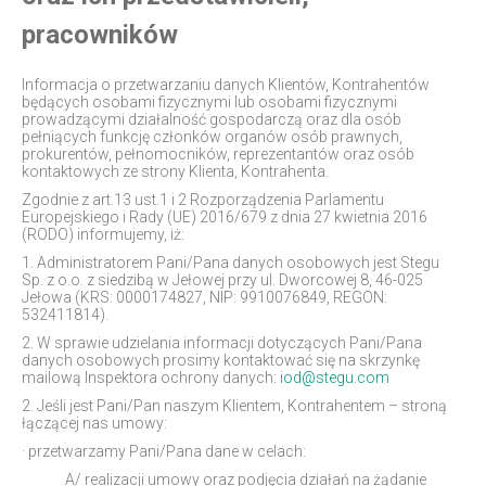
pracowników
Informacja o przetwarzaniu danych Klientów, Kontrahentów
będących osobami fizycznymi lub osobami fizycznymi
prowadzącymi działalność gospodarczą oraz dla osób
pełniących funkcję członków organów osób prawnych,
prokurentów, pełnomocników, reprezentantów oraz osób
kontaktowych ze strony Klienta, Kontrahenta.
Zgodnie z art.13 ust.1 i 2 Rozporządzenia Parlamentu
Europejskiego i Rady (UE) 2016/679 z dnia 27 kwietnia 2016
(RODO) informujemy, iż:
1. Administratorem Pani/Pana danych osobowych jest Stegu
Sp. z o.o. z siedzibą w Jełowej przy ul. Dworcowej 8, 46-025
Jełowa (KRS: 0000174827, NIP: 9910076849, REGON:
532411814).
2. W sprawie udzielania informacji dotyczących Pani/Pana
danych osobowych prosimy kontaktować się na skrzynkę
mailową Inspektora ochrony danych:
iod@stegu.com
2. Jeśli jest Pani/Pan naszym Klientem, Kontrahentem – stroną
łączącej nas umowy:
· przetwarzamy Pani/Pana dane w celach:
A/ realizacji umowy oraz podjęcia działań na żądanie