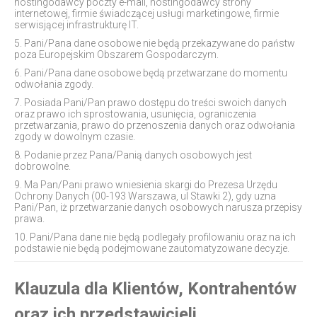
hostingodawcy poczty e-mail, hostingodawcy strony
internetowej, firmie świadczącej usługi marketingowe, firmie
serwisjącej infrastrukturę IT.
5. Pani/Pana dane osobowe nie będą przekazywane do państw
poza Europejskim Obszarem Gospodarczym.
6. Pani/Pana dane osobowe będą przetwarzane do momentu
odwołania zgody.
7. Posiada Pani/Pan prawo dostępu do treści swoich danych
oraz prawo ich sprostowania, usunięcia, ograniczenia
przetwarzania, prawo do przenoszenia danych oraz odwołania
zgody w dowolnym czasie.
8. Podanie przez Pana/Panią danych osobowych jest
dobrowolne.
9. Ma Pan/Pani prawo wniesienia skargi do Prezesa Urzędu
Ochrony Danych (00-193 Warszawa, ul Stawki 2), gdy uzna
Pani/Pan, iż przetwarzanie danych osobowych narusza przepisy
prawa.
10. Pani/Pana dane nie będą podlegały profilowaniu oraz na ich
podstawie nie będą podejmowane zautomatyzowane decyzje.
Klauzula dla Klientów, Kontrahentów
oraz ich przedstawicieli,