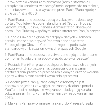
– prowadzenia kanału Administratora (administrowania i
zarządzania kanałem), w szczególności odpowiedzi na reakcje,
komentarze w oparciu o wyrażoną przez Panią/Pana zgodę –
art. 6 ust. 1 lit. a RODO.
4. Pani/Pana dane osobowe będą przekazywane dostawcy
portalu YouTube – Google Ireland Limited (Gordon House,
Barrow Street, Dublin 4, Irlandia). Administrator i dostawca
portalu YouTube są wspólnymi administratorami Pani/a danych
5. Google z uwagi na globalny przepływ danych w ramach
serwisu może przekazywać Państwa dane poza teren
Europejskiego Obszaru Gospodarczego na podstawie
standardowych klauzul umownych wiążących Google.
6. Pani/Pana dane osobowe przetwarzane będą przetwarzane
do momentu odwołania zgody oraz do upływu roszczeń.
7. Posiada Pani/Pan prawo dostępu do treści swoich danych
oraz prawo ich sprostowania, usunięcia, ograniczenia
przetwarzania, prawo do przenoszenia danych oraz odwołania
zgody w dowolnym czasie i wyrażenia sprzeciwu.
8. Podanie przez Panią/Pana danych osobowych jest
dobrowolne, jednak ze względu na zasady działania portalu
YouTube jest nieodłącznie związane z subskrypcją kanału,
odtwarzaniem filmu, komentowaniem czy reagowaniem na
posty.
9. Ma Pani/Pan prawo wniesienia skargi do Prezesa Urzędu