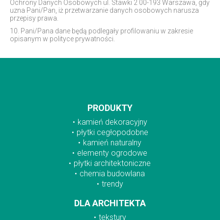
Ochrony Danych Osobowych ul. Stawki 2 00-193 Warszawa, gdy
uzna Pani/Pan, iż przetwarzanie danych osobowych narusza
przepisy prawa.
10. Pani/Pana dane będą podlegały profilowaniu w zakresie
opisanym w polityce prywatności.
PRODUKTY
kamień dekoracyjny
płytki cegłopodobne
kamień naturalny
elementy ogrodowe
płytki architektoniczne
chemia budowlana
trendy
DLA ARCHITEKTA
tekstury