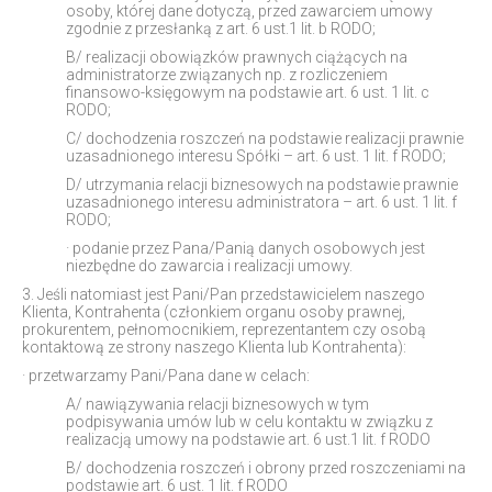
osoby, której dane dotyczą, przed zawarciem umowy
zgodnie z przesłanką z art. 6 ust.1 lit. b RODO;
B/ realizacji obowiązków prawnych ciążących na
administratorze związanych np. z rozliczeniem
finansowo-księgowym na podstawie art. 6 ust. 1 lit. c
RODO;
C/ dochodzenia roszczeń na podstawie realizacji prawnie
uzasadnionego interesu Spółki – art. 6 ust. 1 lit. f RODO;
D/ utrzymania relacji biznesowych na podstawie prawnie
uzasadnionego interesu administratora – art. 6 ust. 1 lit. f
RODO;
· podanie przez Pana/Panią danych osobowych jest
niezbędne do zawarcia i realizacji umowy.
3. Jeśli natomiast jest Pani/Pan przedstawicielem naszego
Klienta, Kontrahenta (członkiem organu osoby prawnej,
prokurentem, pełnomocnikiem, reprezentantem czy osobą
kontaktową ze strony naszego Klienta lub Kontrahenta):
· przetwarzamy Pani/Pana dane w celach:
A/ nawiązywania relacji biznesowych w tym
podpisywania umów lub w celu kontaktu w związku z
realizacją umowy na podstawie art. 6 ust.1 lit. f RODO
B/ dochodzenia roszczeń i obrony przed roszczeniami na
podstawie art. 6 ust. 1 lit. f RODO