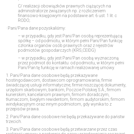
C/ realizacji obowiązków prawnych ciążących na
administratorze związanych np. z rozliczeniem
finansowo-księgowym na podstawie art. 6 ust. 1 lit. c
RODO;
· Pani/Pana dane pozyskaliśmy:
– w przypadku, gdy jest Pani/Pan osobą reprezentującą
spółkę – od podmiotu, w którym pełni Pani/Pan funkcję
członka organów osób prawnych oraz z rejestrów
podmiotów gospodarczych (KRS,CEIDG)
– w przypadku, gdy jest Pani/Pan osobą wyznaczoną
przez podmiot do kontaktu: od podmiotu, w którym pełni
Pani/Pan tę funkcję w ramach realizowanej umowy.
1. Pani/Pana dane osobowe będą przekazywane
hostingodawcom, dostawcom oprogramowania, firmie
świadczącej usługi informatyczne, firmie niszczącej dokumenty,
urzędom skarbowym, bankom, Poczcie Polskiej S.A., firmom
kurierskim, kancelariom prawnym, firmom doradczym,
tłumaczom, biegłym rewidentom, firmom audytorskim, firmom
windykacyjnym oraz innym podmiotom, gdy wynika to z
przepisów prawa.
2. Pani/Pana dane osobowe nie będą przekazywane do państw
trzecich.
3. Pani/Pana dane osobowe będą przetwarzane przez czas