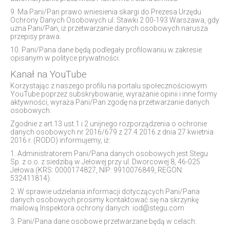
9. Ma Pani/Pan prawo wniesienia skargi do Prezesa Urzędu
Ochrony Danych Osobowych ul. Stawki 2 00-193 Warszawa, gdy
uzna Pani/Pan, iż przetwarzanie danych osobowych narusza
przepisy prawa.
10. Pani/Pana dane będą podlegały profilowaniu w zakresie
opisanym w polityce prywatności.
Kanał na YouTube
Korzystając z naszego profilu na portalu społecznościowym
YouTube poprzez subskrybowanie, wyrażanie opinii i inne formy
aktywności, wyraża Pani/Pan zgodę na przetwarzanie danych
osobowych.
Zgodnie z art.13 ust.1 i 2 unijnego rozporządzenia o ochronie
danych osobowych nr 2016/679 z 27.4.2016 z dnia 27 kwietnia
2016 r. (RODO) informujemy, iż:
1. Administratorem Pani/Pana danych osobowych jest Stegu
Sp. z o.o. z siedzibą w Jełowej przy ul. Dworcowej 8, 46-025
Jełowa (KRS: 0000174827, NIP: 9910076849, REGON:
532411814).
2. W sprawie udzielania informacji dotyczących Pani/Pana
danych osobowych prosimy kontaktować się na skrzynkę
mailową Inspektora ochrony danych: iod@stegu.com
3. Pani/Pana dane osobowe przetwarzane będą w celach: