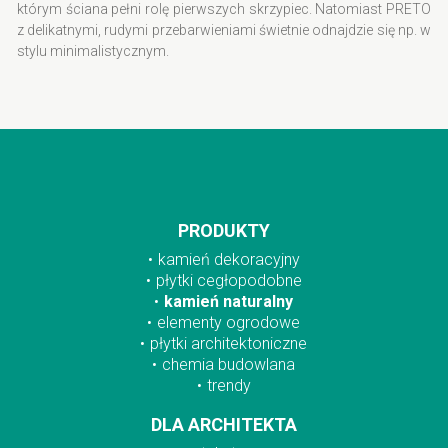
którym ściana pełni rolę pierwszych skrzypiec. Natomiast PRETO
z delikatnymi, rudymi przebarwieniami świetnie odnajdzie się np. w
stylu minimalistycznym.
PRODUKTY
kamień dekoracyjny
płytki cegłopodobne
kamień naturalny
elementy ogrodowe
płytki architektoniczne
chemia budowlana
trendy
DLA ARCHITEKTA