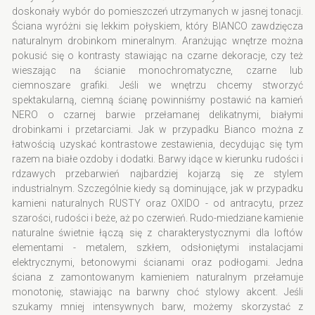
doskonały wybór do pomieszczeń utrzymanych w jasnej tonacji.
Ściana wyróżni się lekkim połyskiem, który BIANCO zawdzięcza
naturalnym drobinkom mineralnym. Aranżując wnętrze można
pokusić się o kontrasty stawiając na czarne dekoracje, czy też
wieszając na ścianie monochromatyczne, czarne lub
ciemnoszare grafiki. Jeśli we wnętrzu chcemy stworzyć
spektakularną, ciemną ścianę powinniśmy postawić na kamień
NERO o czarnej barwie przełamanej delikatnymi, białymi
drobinkami i przetarciami. Jak w przypadku Bianco można z
łatwością uzyskać kontrastowe zestawienia, decydując się tym
razem na białe ozdoby i dodatki. Barwy idące w kierunku rudości i
rdzawych przebarwień najbardziej kojarzą się ze stylem
industrialnym. Szczególnie kiedy są dominujące, jak w przypadku
kamieni naturalnych RUSTY oraz OXIDO - od antracytu, przez
szarości, rudości i beże, aż po czerwień. Rudo-miedziane kamienie
naturalne świetnie łączą się z charakterystycznymi dla loftów
elementami - metalem, szkłem, odsłoniętymi instalacjami
elektrycznymi, betonowymi ścianami oraz podłogami. Jedna
ściana z zamontowanym kamieniem naturalnym przełamuje
monotonię, stawiając na barwny choć stylowy akcent. Jeśli
szukamy mniej intensywnych barw, możemy skorzystać z