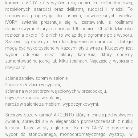
kamienia IVORY, który wyróżnia się odcieniem kości słoniowej,
rozbielonych szarości oraz delikatnej rudości i miedzi. To
stonowana propozycja do jasnych, nowoczesnych wnętrz.
IVORY świetnie prezentuje się w zestawieniu z roślinami
doniczkowymi. Szary ma ponad 100 odcieni. Choć ludzkie oko
rozróżnia około 16 z nich to wciąż daje ogromne pole wyboru.
Szarości są świetnym tłem lub dopełnieniem aranżacji, dlatego
mogą być wykorzystane w każdym stylu wnętrz. Kluczowy jest
wybór odcienia oraz faktury kamienia, który chcemy
zamontować na jednej lub kilku ścianach. Najczęściej wybierane
miejsca to:
ściana za telewizorem w salonie,
ściana za łóżkiem w sypialni,
ściana na wprost drzwi wejściowych w przedpokoju,
największa ściana w salonie,
naroże w salonie za meblami wypoczynkowymi.
Srebrzystoszary kamień ARGENTO, który mieni się pod wpływem
światła, sprawdzi się w eleganckich pomieszczeniach z nutką
luksusu, także w stylu glamour. Kamień GREY to doskonały
wybór do stonowanego, monochromatycznego wystroju, w