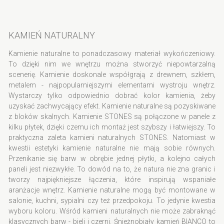
KAMIEŃ NATURALNY
Kamienie naturalne to ponadczasowy materiał wykończeniowy.
To dzięki nim we wnętrzu można stworzyć niepowtarzalną
scenerię. Kamienie doskonale współgrają z drewnem, szkłem,
metalem - najpopularniejszymi elementami wystroju wnętrz.
Wystarczy tylko odpowiednio dobrać kolor kamienia, żeby
uzyskać zachwycający efekt. Kamienie naturalne są pozyskiwane
z bloków skalnych. Kamienie STONES są połączone w panele z
kilku płytek, dzięki czemu ich montaż jest szybszy i łatwiejszy. To
praktyczna zaleta kamieni naturalnych STONES. Natomiast w
kwestii estetyki kamienie naturalne nie mają sobie równych.
Przenikanie się barw w obrębie jednej płytki, a kolejno całych
paneli jest niezwykłe. To dowód na to, że natura nie zna granic i
tworzy najpiękniejsze łączenia, które inspirują wspaniałe
aranżacje wnętrz. Kamienie naturalne mogą być montowane w
salonie, kuchni, sypialni czy też przedpokoju. To jedynie kwestia
wyboru koloru. Wśród kamieni naturalnych nie może zabraknąć
klasycznych barw - bieli i czerni. Śnieżnobiały kamień BIANCO to