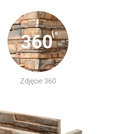
°
360
Zdjęcie 360