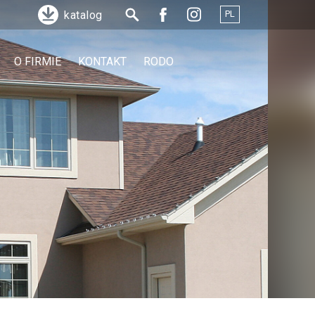
PL
katalog
O FIRMIE
KONTAKT
RODO