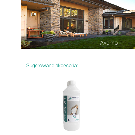
Averno 1
Sugerowane akcesoria: