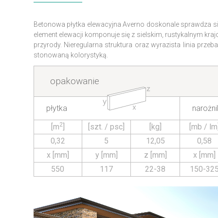
Betonowa płytka elewacyjna Averno doskonale sprawdza si
element elewacji komponuje się z sielskim, rustykalnym kr
przyrody. Nieregularna struktura oraz wyrazista linia przeb
stonowaną kolorystyką.
opakowanie
płytka
narożni
2
[m
]
[szt. / psc]
[kg]
[mb / lm
0,32
5
12,05
0,58
x [mm]
y [mm]
z [mm]
x [mm]
550
117
22-38
150-32