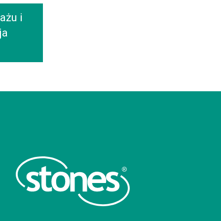
ażu i
ja