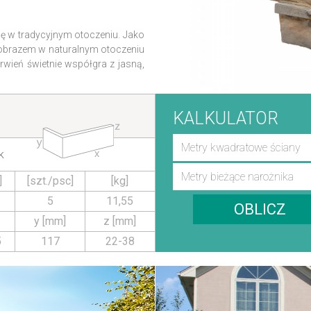
ę w tradycyjnym otoczeniu. Jako
ajobrazem w naturalnym otoczeniu
arwień świetnie współgra z jasną,
KALKULATOR
k
]
[szt./psc]
[kg]
5
11,55
OBLICZ
y [mm]
z [mm]
5
117
22-38