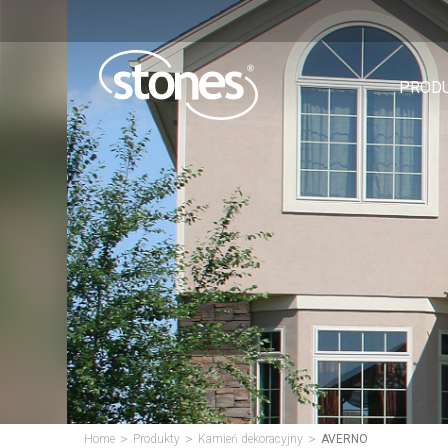
PROD
>
>
>
Home
Produkty
Kamień dekoracyjny
AVERNO