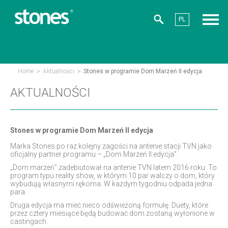
PL
>
>
Home
Aktualności
Stones w programie Dom Marzeń II edycja
AKTUALNOŚCI
Stones w programie Dom Marzeń II edycja
Marka Stones po raz kolejny zagości na antenie stacji TVN jako
oficjalny partner programu – „Dom Marzeń II edycja”.
„Dom marzeń” zadebiutował na antenie TVN latem 2016 roku. To
program typu reality show, w którym 10 par walczy o dom, który
wybudują własnymi rękoma. W każdym tygodniu odpada jedna
para.
Druga edycja ma mieć nieco odświeżoną formułę. Duety, które
przez cztery miesiące będą budować dom zostaną wyłonione w
castingach.