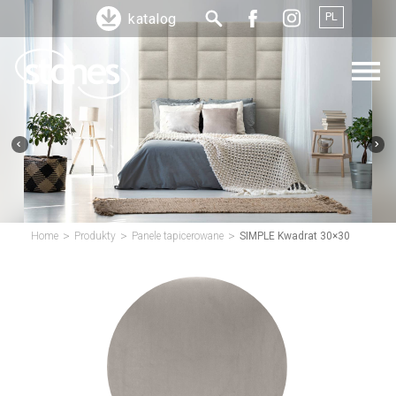
PL
katalog
>
>
>
Home
Produkty
Panele tapicerowane
SIMPLE Kwadrat 30×30