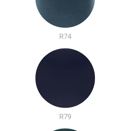
R74
R79