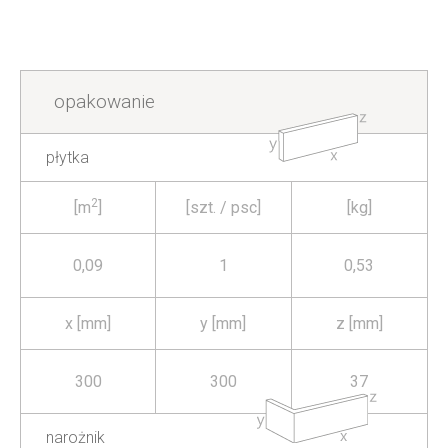
opakowanie
płytka
2
[m
]
[szt. / psc]
[kg]
0,09
1
0,53
x [mm]
y [mm]
z [mm]
300
300
37
narożnik