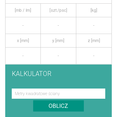
[mb / lm]
[szt./psc]
[kg]
-
-
-
x [mm]
y [mm]
z [mm]
-
-
-
KALKULATOR
OBLICZ