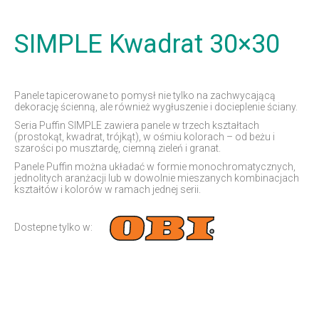
SIMPLE Kwadrat 30×30
Panele tapicerowane to pomysł nie tylko na zachwycającą
dekorację ścienną, ale również wygłuszenie i docieplenie ściany.
Seria Puffin SIMPLE zawiera panele w trzech kształtach
(prostokąt, kwadrat, trójkąt), w ośmiu kolorach – od beżu i
szarości po musztardę, ciemną zieleń i granat.
Panele Puffin można układać w formie monochromatycznych,
jednolitych aranżacji lub w dowolnie mieszanych kombinacjach
kształtów i kolorów w ramach jednej serii.
Dostepne tylko w: