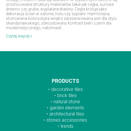
zróżnicowane struktury materiałów takie jak cegła, surowe
drewno czy grube, wyplatane tkaniny. Cegła króluje jako
dekoracja ścian w salonie, holu czy sypialni. Harmonijna,
stonowana kolorystyka wnętrz zarezerwowana jest dla stylu
skandynawskiego, zdecydowany kontrast bieli i czerni dla
modernistycznego, natomiast…
Czytaj więcej »
PRODUCTS
decorative tiles
brick tiles
natural stone
garden elements
architectural tiles
stones accessories
trends