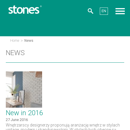
EN
>
Home
News
NEWS
New in 2016
27 June 2016
Wnętrzarscy designerzy proponują aranżację wnętrz w stylach
vintage, modern i skandynawskim. W stylach tych obecne są