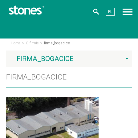
PL
>
>
Home
O firmie
firma_bogacice
FIRMA_BOGACICE
FIRMA_BOGACICE