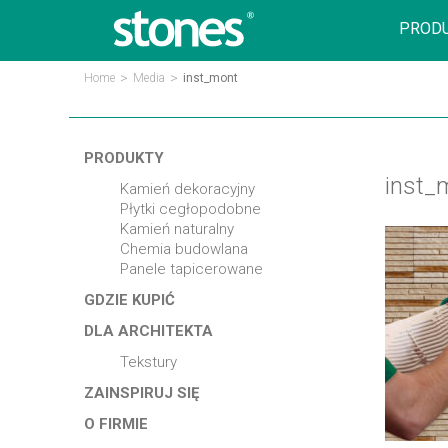
PROD
>
>
Home
Media
inst_mont
PRODUKTY
inst_
kamień dekoracyjny
płytki cegłopodobne
kamień naturalny
chemia budowlana
panele tapicerowane
GDZIE KUPIĆ
DLA ARCHITEKTA
tekstury
ZAINSPIRUJ SIĘ
O FIRMIE