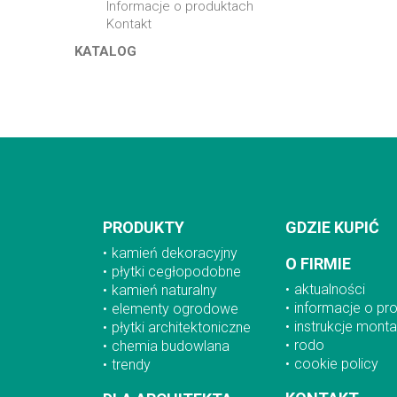
informacje o produktach
kontakt
KATALOG
PRODUKTY
GDZIE KUPIĆ
kamień dekoracyjny
O FIRMIE
płytki cegłopodobne
aktualności
kamień naturalny
informacje o pr
elementy ogrodowe
instrukcje mont
płytki architektoniczne
rodo
chemia budowlana
cookie policy
trendy