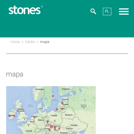
PL
>
>
Home
Media
mapa
mapa