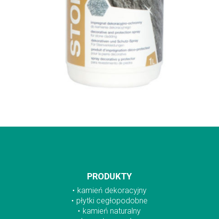
PRODUKTY
kamień dekoracyjny
płytki cegłopodobne
kamień naturalny