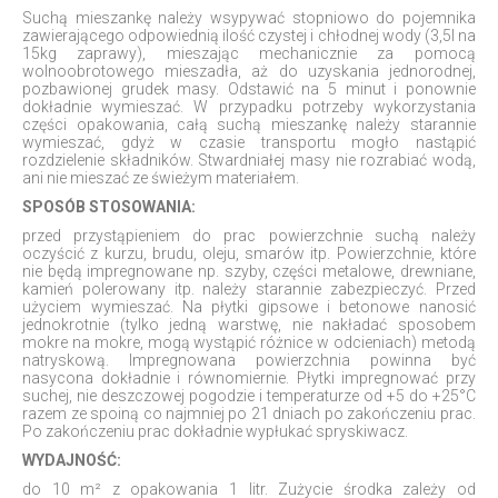
Suchą mieszankę należy wsypywać stopniowo do pojemnika
zawierającego odpowiednią ilość czystej i chłodnej wody (3,5l na
15kg zaprawy), mieszając mechanicznie za pomocą
wolnoobrotowego mieszadła, aż do uzyskania jednorodnej,
pozbawionej grudek masy. Odstawić na 5 minut i ponownie
dokładnie wymieszać. W przypadku potrzeby wykorzystania
części opakowania, całą suchą mieszankę należy starannie
wymieszać, gdyż w czasie transportu mogło nastąpić
rozdzielenie składników. Stwardniałej masy nie rozrabiać wodą,
ani nie mieszać ze świeżym materiałem.
SPOSÓB STOSOWANIA:
przed przystąpieniem do prac powierzchnie suchą należy
oczyścić z kurzu, brudu, oleju, smarów itp. Powierzchnie, które
nie będą impregnowane np. szyby, części metalowe, drewniane,
kamień polerowany itp. należy starannie zabezpieczyć. Przed
użyciem wymieszać. Na płytki gipsowe i betonowe nanosić
jednokrotnie (tylko jedną warstwę, nie nakładać sposobem
mokre na mokre, mogą wystąpić różnice w odcieniach) metodą
natryskową. Impregnowana powierzchnia powinna być
nasycona dokładnie i równomiernie. Płytki impregnować przy
suchej, nie deszczowej pogodzie i temperaturze od +5 do +25°C
razem ze spoiną co najmniej po 21 dniach po zakończeniu prac.
Po zakończeniu prac dokładnie wypłukać spryskiwacz.
WYDAJNOŚĆ:
do 10 m² z opakowania 1 litr. Zużycie środka zależy od