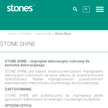
PL
>
>
>
Home
Produkty
Zewnętrzne
Stone Shine
STONE SHINE
STONE SHINE – impregnat dekoracyjno-ochronny do
kamienia dekoracyjnego
STONE SHINE jest białym, wodorozcieńczalnym impregnatem
dekoracyjno-ochronnym na bazie silikonu do powierzchniowej
hydrofobizacji. Nadaje impregnowanym powierzchniom
niepowtarzalny efekt połysku od perłowego do kryształowego.
ZASTOSOWANIE:
STONE SHINE jest przeznaczony do impregnacji płytek
gipsowych i betonowych do wewnątrz i na zewnątrz budynków.
SPOSÓB UŻYCIA: