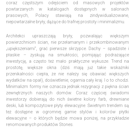
coraz częstszym odejściem od masowych projektów
powtarzanych w katalogach dostępnych w salonach
prasowych, Polacy stawiają na zindywidualizowane,
niepowtarzalne bryły, dążące do trafnej prostoty i minimalizmu.
Architekci upraszczają bryły, pozwalając większym
powierzchniom ścian, nie przełamanym i przekombinowanym
„upiększeniami”, grać pierwsze skrzypce. Dachy – spadziste i
płaskie – zyskują na smukłości, pomijając podrażające
inwestycję, a często też mało praktyczne wykusze. Trend na
prostotę, większe okna (dziś mają już takie wskaźniki
przenikalności ciepła, że nie należy się obawiać większych
wydatków na opał), doświetlenie, ogarnia cały kraj. I o to chodzi.
Minimalizm formy nie oznacza jednak rezygnacji z piękna ścian
zewnętrznych naszych domów. Coraz częściej świadomi
inwestorzy dobierają do nich świetne kolory farb, drewniane
deski, lub kompozytowe płyty elewacyjne. Świetnym trendem są
też dostępne w ogromnej gamie stylów i kolorów płytki
elewacyjne – o których będzie mowa poniżej, na przykładzie
renomowanych produktów Stones.