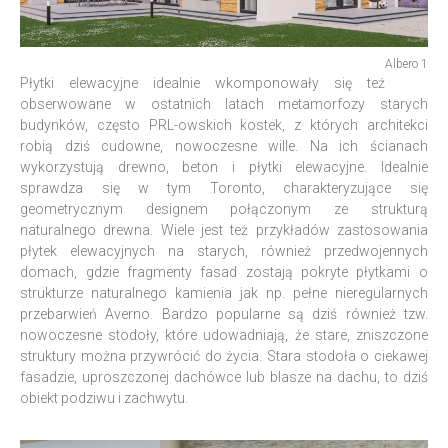
Albero 1
Płytki elewacyjne idealnie wkomponowały się też
obserwowane w ostatnich latach metamorfozy starych
budynków, często PRL-owskich kostek, z których architekci
robią dziś cudowne, nowoczesne wille. Na ich ścianach
wykorzystują drewno, beton i płytki elewacyjne. Idealnie
sprawdza się w tym Toronto, charakteryzujące się
geometrycznym designem połączonym ze strukturą
naturalnego drewna. Wiele jest też przykładów zastosowania
płytek elewacyjnych na starych, również przedwojennych
domach, gdzie fragmenty fasad zostają pokryte płytkami o
strukturze naturalnego kamienia jak np. pełne nieregularnych
przebarwień Averno. Bardzo popularne są dziś również tzw.
nowoczesne stodoły, które udowadniają, że stare, zniszczone
struktury można przywrócić do życia. Stara stodoła o ciekawej
fasadzie, uproszczonej dachówce lub blasze na dachu, to dziś
obiekt podziwu i zachwytu.