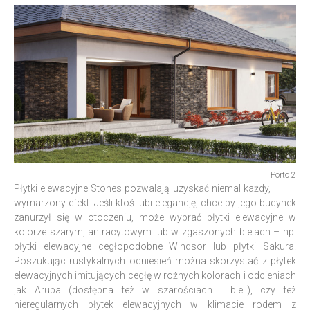
Porto 2
Płytki elewacyjne Stones pozwalają uzyskać niemal każdy,
wymarzony efekt. Jeśli ktoś lubi elegancję, chce by jego budynek
zanurzył się w otoczeniu, może wybrać płytki elewacyjne w
kolorze szarym, antracytowym lub w zgaszonych bielach – np.
płytki elewacyjne cegłopodobne Windsor lub płytki Sakura.
Poszukując rustykalnych odniesień można skorzystać z płytek
elewacyjnych imitujących cegłę w rożnych kolorach i odcieniach
jak Aruba (dostępna też w szarościach i bieli), czy też
nieregularnych płytek elewacyjnych w klimacie rodem z