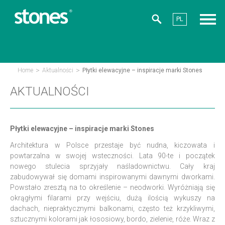
PL
>
>
Home
Aktualności
Płytki elewacyjne – inspiracje marki Stones
AKTUALNOŚCI
Płytki elewacyjne – inspiracje marki Stones
Architektura w Polsce przestaje być nudna, kiczowata i
powtarzalna w swojej wsteczności. Lata 90-te i początek
nowego stulecia sprzyjały naśladownictwu. Cały kraj
zabudowywał się domami inspirowanymi dawnymi dworkami.
Powstało zresztą na to określenie – neodworki. Wyróżniają się
okrągłymi filarami przy wejściu, dużą ilością wykuszy na
dachach, niepraktycznymi balkonami, często też krzykliwymi,
sztucznymi kolorami jak łososiowy, bordo, zielenie, róże. Wraz z