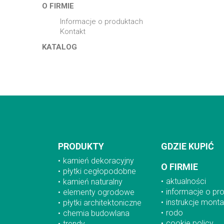
O FIRMIE
informacje o produktach
kontakt
KATALOG
PRODUKTY
GDZIE KUPIĆ
kamień dekoracyjny
O FIRMIE
płytki cegłopodobne
aktualności
kamień naturalny
informacje o pr
elementy ogrodowe
instrukcje mont
płytki architektoniczne
rodo
chemia budowlana
cookie policy
trendy