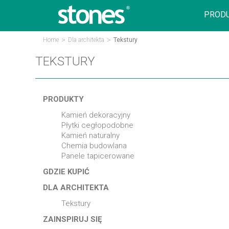
PROD
>
>
Home
Dla architekta
Tekstury
TEKSTURY
PRODUKTY
kamień dekoracyjny
płytki cegłopodobne
kamień naturalny
chemia budowlana
panele tapicerowane
GDZIE KUPIĆ
DLA ARCHITEKTA
tekstury
ZAINSPIRUJ SIĘ