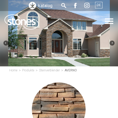
DE
katalog
>
>
>
Home
Produkte
Steinverblender
AVERNO