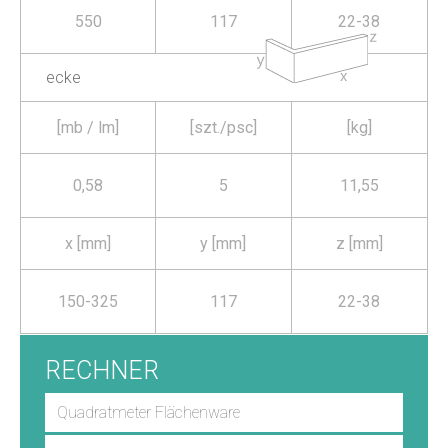
550
117
22-38
ecke
[mb / lm]
[szt./psc]
[kg]
0,58
5
11,55
x [mm]
y [mm]
z [mm]
150-325
117
22-38
RECHNER