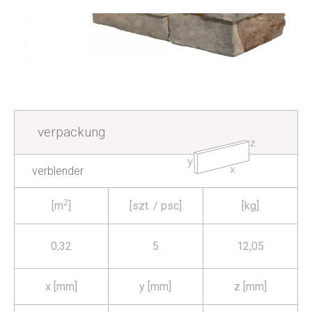
verpackung
verblender
2
[m
]
[szt. / psc]
[kg]
0,32
5
12,05
x [mm]
y [mm]
z [mm]