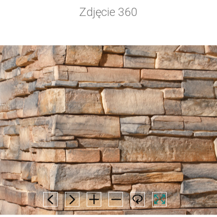
Zdjęcie 360
AVERNO
Dekorativer Steinverblender für Innen- und
Außenräume
Der Verblender auf Betonbasis lässt sich mit seiner warmen
Ausstrahlung vielfältig innen und außen einsetzen.