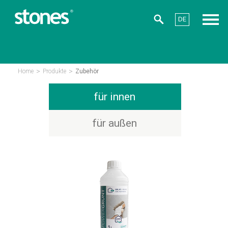
DE
>
>
Home
Produkte
Zubehör
für innen
für außen